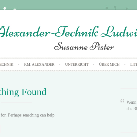
Skip
ECHNIK
F.M. ALEXANDER
UNTERRICHT
ÜBER MICH
LIT
to
content
thing Found
Wenn 
das Ri
for. Perhaps searching can help.